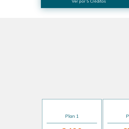
Ver por 5 Créditos
Plan 1
P