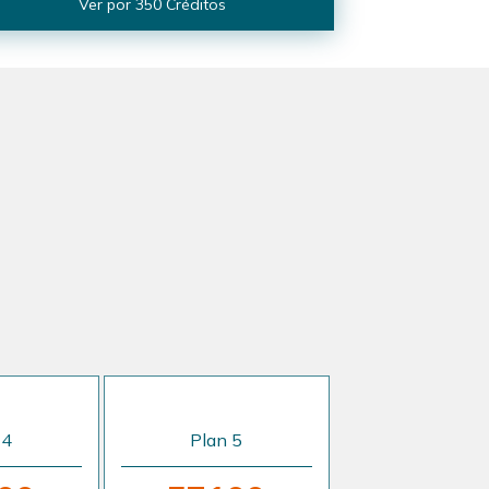
Ver por 350 Créditos
 4
Plan 5