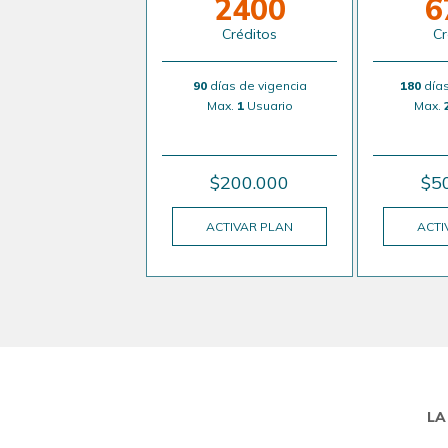
2400
6
Créditos
Cr
90
días de vigencia
180
días
Max.
1
Usuario
Max.
$200.000
$5
ACTIVAR PLAN
ACTI
LA