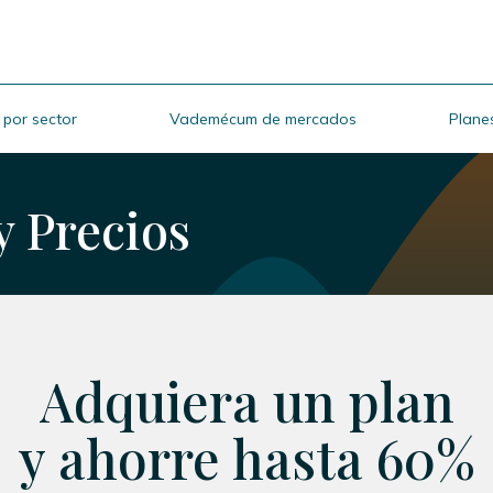
 por sector
Vademécum de mercados
Planes
y Precios
Adquiera un plan
y ahorre hasta 60%