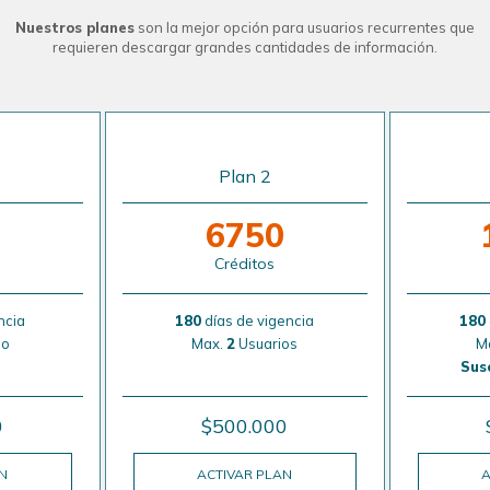
Nuestros planes
son la mejor opción para usuarios recurrentes que
requieren descargar grandes cantidades de información.
Plan 2
6750
Créditos
ncia
180
días de vigencia
180
io
Max.
2
Usuarios
M
Susc
0
$500.000
AN
ACTIVAR PLAN
A